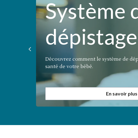
de
Système 
NO
dépistage
Previous
vincial
Découvrez comment le système de dép
 Canada.
santé de votre bébé.
e DNO
En savoir plus