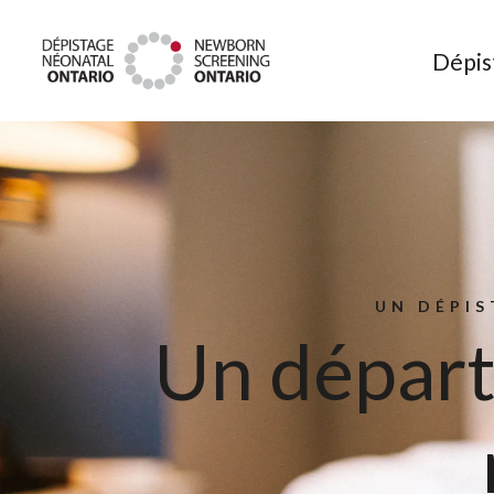
Dépistage néonatal Ont
Dépis
UN DÉPIS
Un départ