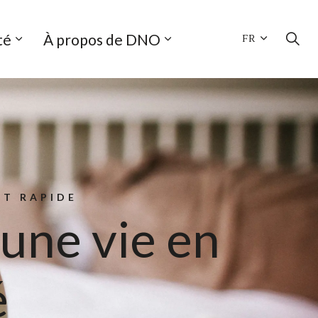
té
À propos de DNO
FR
NT RAPIDE
une vie en
é