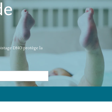
de
istage DNO protège la