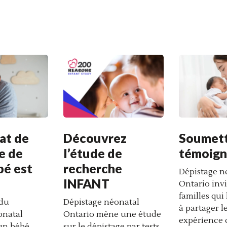
at de
Découvrez
Soumett
e de
l’étude de
témoig
bé est
recherche
Dépistage n
INFANT
Ontario invi
familles qui
 du
Dépistage néonatal
à partager l
onatal
Ontario mène une étude
expérience 
 un bébé
sur le dépistage par tests