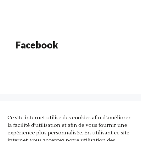
Facebook
C
Ce site internet utilise des cookies afin d'améliorer
À propos de DNO (anglais)
la facilité d’utilisation et afin de vous fournir une
Contactez-nous
expérience plus personnalisée. En utilisant ce site
Carrières
internet, vous acceptez notre utilisation des
Y